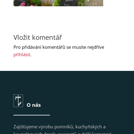
Vložit komentář
Pro přidávání komentářů se musíte nejdříve
přihlásit
.
O nás
Zajišťujeme výrobu pomníků, kuchyňských a
koupelnových desek, parapetů a další kamenné