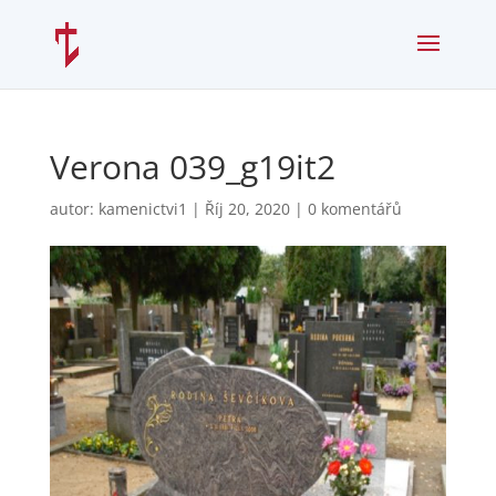
Verona 039_g19it2
autor:
kamenictvi1
|
Říj 20, 2020
|
0 komentářů