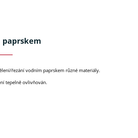
m paprskem
lení/řezání vodním paprskem různé materiály.
ení tepelně ovlivňován.