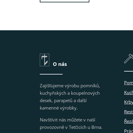
O nás
Pom
Zajišťujeme výrobu pomníků,
Kuc
kuchyňských a koupelnových
desek, parapetů a další
Krby
kamenné výrobky.
Res
Navštívit nás můžete v naší
Řez
provozovně v Tetčicích u Brna.
Prác