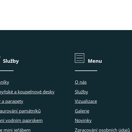
Služby
Menu
níky
O nás
hyňské a koupelnové desky
Služby
 a parapety
Vizualizace
taurování památníků
Galerie
ání vodním paprskem
Novinky
e mini jeřábem
Zpracování osobních údajů