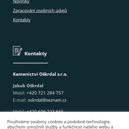
Novinky
Zpracování osobních údajů
Kontakty
Kontakty
Kamenictví Oškrdal s.r.o.
Jakub Oškrdal
Mobil:
+420 721 284 757
E-mail:
oskrdal@seznam.cz
Mobil:
+420 606 223 665
E-mail:
kamenictvitetcice.marek@seznam.cz
Používáme soubory cookies a podobné technologie,
abychom umožnili služby a funkčnost našeho webu a