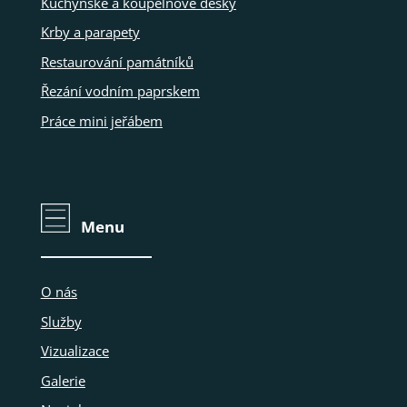
Kuchyňské a koupelnové desky
Krby a parapety
Restaurování památníků
Řezání vodním paprskem
Práce mini jeřábem
Menu
O nás
Služby
Vizualizace
Galerie