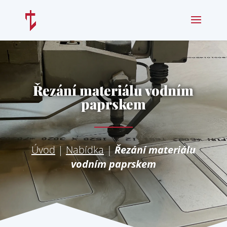
Řezání materiálu vodním
paprskem
Úvod
|
Nabídka
|
Řezání materiálu
vodním paprskem