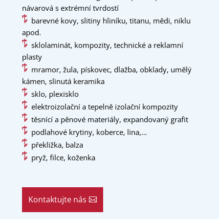
návarová s extrémní tvrdostí
barevné kovy, slitiny hliníku, titanu, mědi, niklu
apod.
sklolaminát, kompozity, technické a reklamní
plasty
mramor, žula, pískovec, dlažba, obklady, umělý
kámen, slinutá keramika
sklo, plexisklo
elektroizolační a tepelně izolační kompozity
těsnící a pěnové materiály, expandovaný grafit
podlahové krytiny, koberce, lina,…
překližka, balza
pryž, filce, koženka
Kontaktujte nás