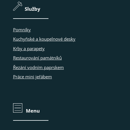
Služby
Pomníky
Kuchyňské a koupelnové desky
Krby a parapety
Restaurování památníků
Řezání vodním paprskem
Práce mini jeřábem
Menu