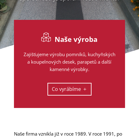
Naše výroba
Zajišťujeme výrobu pomníků, kuchyňských
a koupelnových desek, parapetů a další
kamenné výrobky.
Co vyrábíme
Naše firma vznikla již v roce 1989. V roce 1991, po