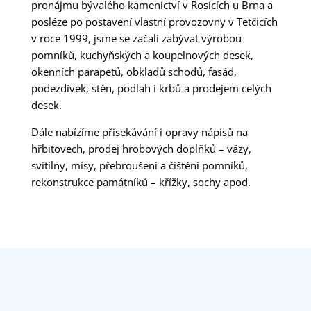
pronájmu bývalého kamenictví v Rosicích u Brna a
posléze po postavení vlastní provozovny v Tetčicích
v roce 1999, jsme se začali zabývat výrobou
pomníků, kuchyňských a koupelnových desek,
okenních parapetů, obkladů schodů, fasád,
podezdívek, stěn, podlah i krbů a prodejem celých
desek.
Dále nabízíme přisekávání i opravy nápisů na
hřbitovech, prodej hrobových doplňků – vázy,
svítilny, mísy, přebroušení a čištění pomníků,
rekonstrukce památníků – křížky, sochy apod.