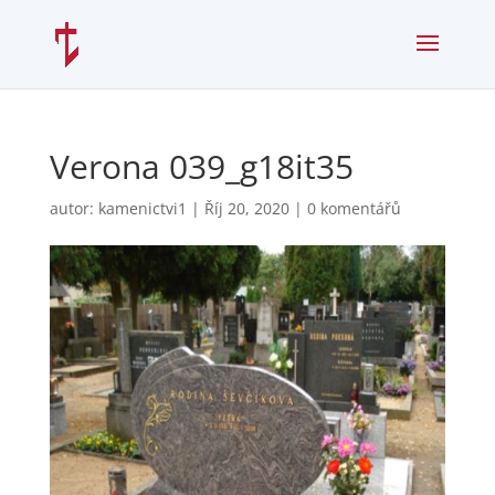
Verona 039_g18it35
autor:
kamenictvi1
|
Říj 20, 2020
|
0 komentářů