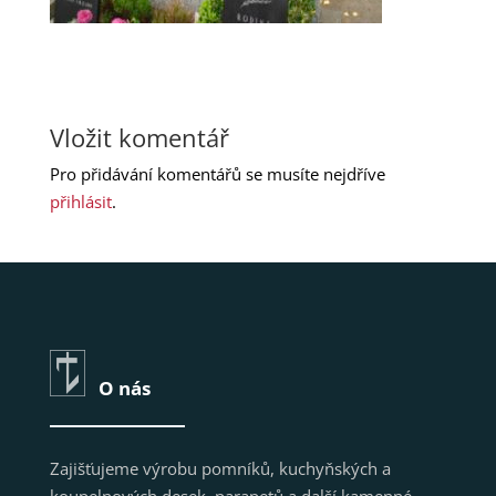
Vložit komentář
Pro přidávání komentářů se musíte nejdříve
přihlásit
.
O nás
Zajišťujeme výrobu pomníků, kuchyňských a
koupelnových desek, parapetů a další kamenné