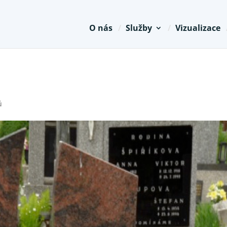
O nás
Služby
Vizualizace
ů