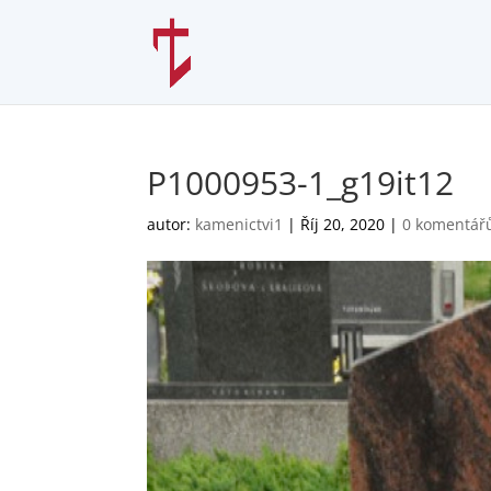
P1000953-1_g19it12
autor:
kamenictvi1
|
Říj 20, 2020
|
0 komentář