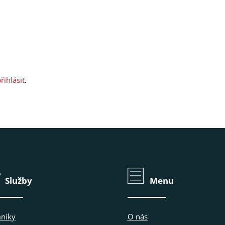
řihlásit
.
Služby
Menu
níky
O nás