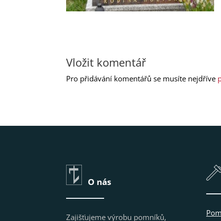
Vložit komentář
Pro přidávání komentářů se musíte nejdříve
p
O nás
Pom
Zajišťujeme výrobu pomníků,