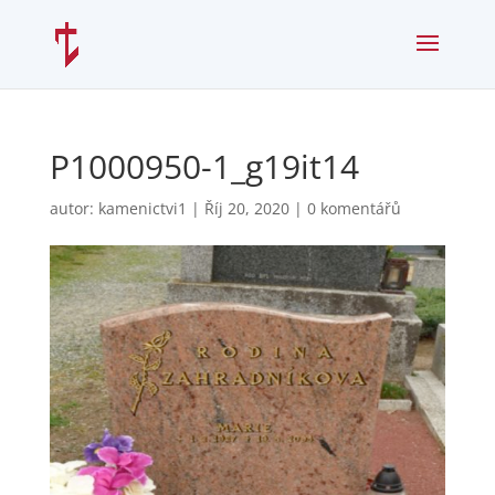
P1000950-1_g19it14
autor:
kamenictvi1
|
Říj 20, 2020
|
0 komentářů