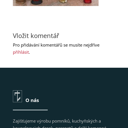
Vložit komentář
Pro přidávání komentářů se musíte nejdříve
přihlásit
.
O nás
Zajišťujeme výrobu pomníků, kuchyňských a
koupelnových desek, parapetů a další kamenné