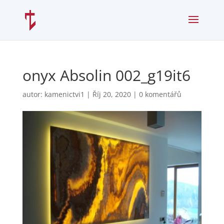
onyx Absolin 002_g19it6
autor:
kamenictvi1
|
Říj 20, 2020
|
0 komentářů