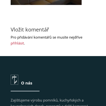
Vložit komentář
Pro přidávání komentářů se musíte nejdříve
přihlásit
.
O nás
Zajišťujeme výrobu pomníků, kuchyňských a
koupelnových desek, parapetů a další kamenné