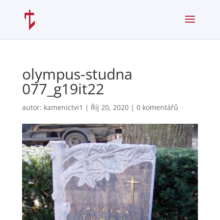
olympus-studna
077_g19it22
autor:
kamenictvi1
|
Říj 20, 2020
|
0 komentářů