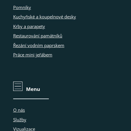
Pomníky
Kuchyňské a koupelnové desky
Krby a parapety
Restaurování památníků
Řezání vodním paprskem
Práce mini jeřábem
Menu
O nás
Služby
Vizualizace