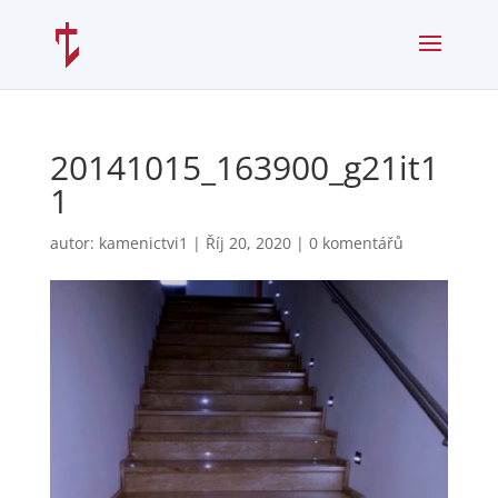
20141015_163900_g21it1
1
autor:
kamenictvi1
|
Říj 20, 2020
|
0 komentářů