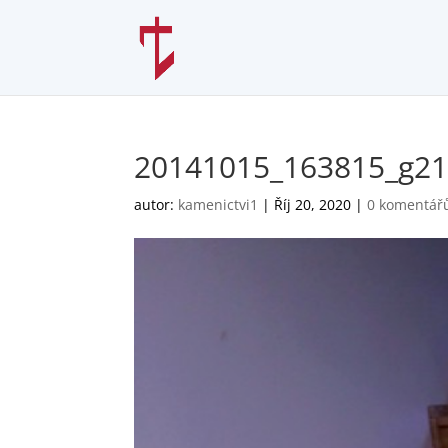
20141015_163815_g21
autor:
kamenictvi1
|
Říj 20, 2020
|
0 komentář