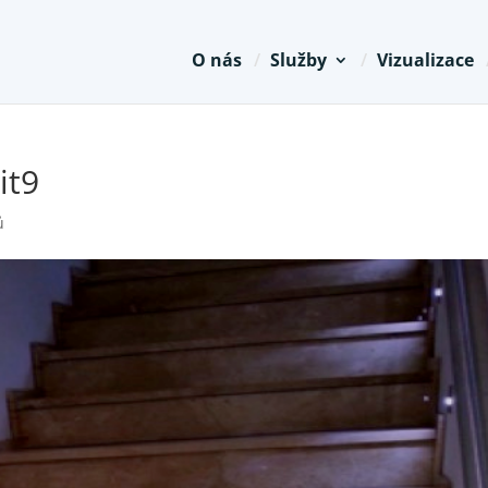
O nás
Služby
Vizualizace
it9
ů