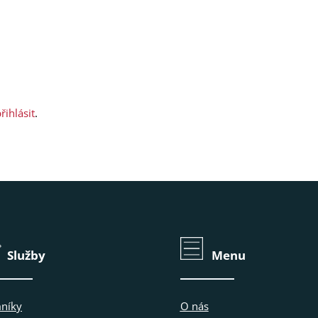
řihlásit
.
Služby
Menu
níky
O nás