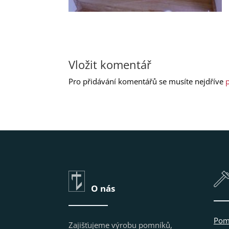
Vložit komentář
Pro přidávání komentářů se musíte nejdříve
p
O nás
Pom
Zajišťujeme výrobu pomníků,