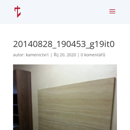
20140828_190453_g19it0
autor:
kamenictvi1
|
Říj 20, 2020
|
0 komentářů