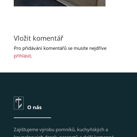
Vložit komentář
Pro přidávání komentářů se musíte nejdříve
přihlásit
.
O nás
Zajišťujeme výrobu pomníků, kuchyňských a
koupelnových desek, parapetů a další kamenné