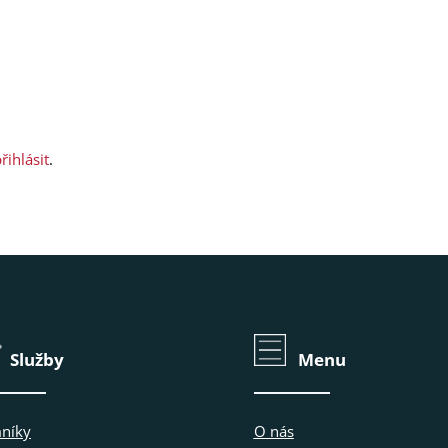
řihlásit
.
Služby
Menu
níky
O nás