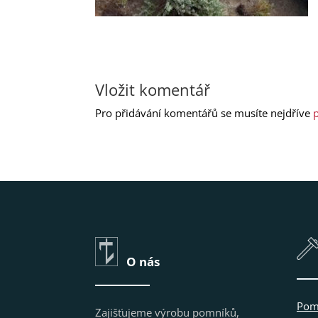
Vložit komentář
Pro přidávání komentářů se musíte nejdříve
p
O nás
Pom
Zajišťujeme výrobu pomníků,