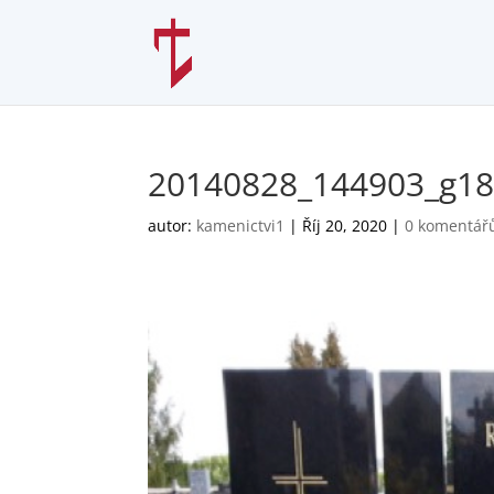
20140828_144903_g18
autor:
kamenictvi1
|
Říj 20, 2020
|
0 komentář