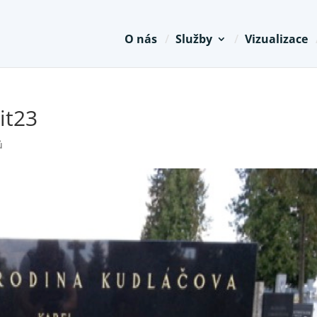
O nás
Služby
Vizualizace
it23
ů