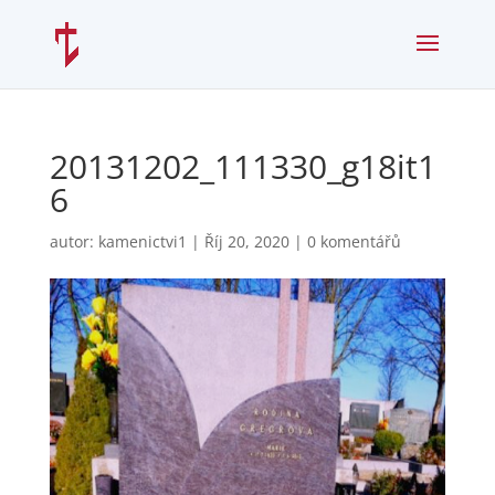
20131202_111330_g18it1
6
autor:
kamenictvi1
|
Říj 20, 2020
|
0 komentářů