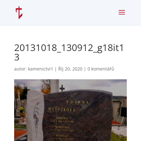
20131018_130912_g18it1
3
autor:
kamenictvi1
|
Říj 20, 2020
|
0 komentářů