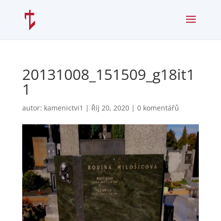
20131008_151509_g18it1
1
autor:
kamenictvi1
|
Říj 20, 2020
|
0 komentářů