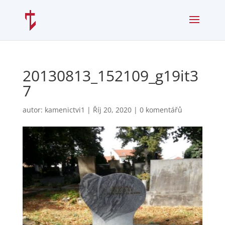
20130813_152109_g19it3
7
autor:
kamenictvi1
|
Říj 20, 2020
|
0 komentářů