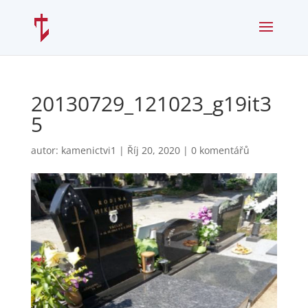
20130729_121023_g19it3
5
autor:
kamenictvi1
|
Říj 20, 2020
|
0 komentářů