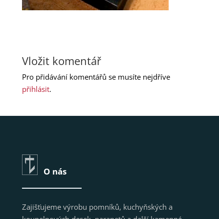
Vložit komentář
Pro přidávání komentářů se musíte nejdříve
přihlásit
.
O nás
Zajišťujeme výrobu pomníků, kuchyňských a
koupelnových desek, parapetů a další kamenné