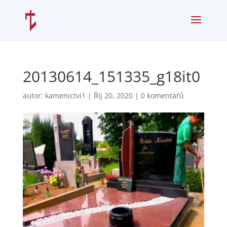
20130614_151335_g18it0
autor:
kamenictvi1
|
Říj 20, 2020
|
0 komentářů