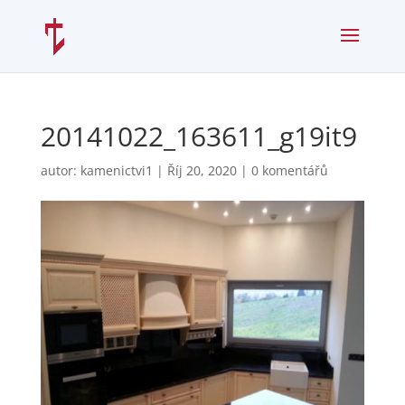
20141022_163611_g19it9
autor:
kamenictvi1
|
Říj 20, 2020
|
0 komentářů