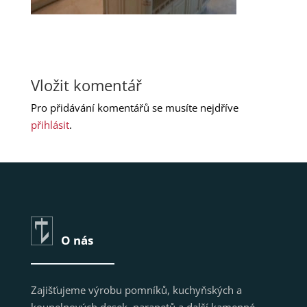
Vložit komentář
Pro přidávání komentářů se musíte nejdříve
přihlásit
.
O nás
Zajišťujeme výrobu pomníků, kuchyňských a
koupelnových desek, parapetů a další kamenné