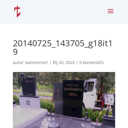
20140725_143705_g18it1
9
autor:
kamenictvi1
|
Říj 20, 2020
|
0 komentářů