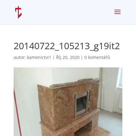
20140722_105213_g19it2
autor:
kamenictvi1
|
Říj 20, 2020
|
0 komentářů