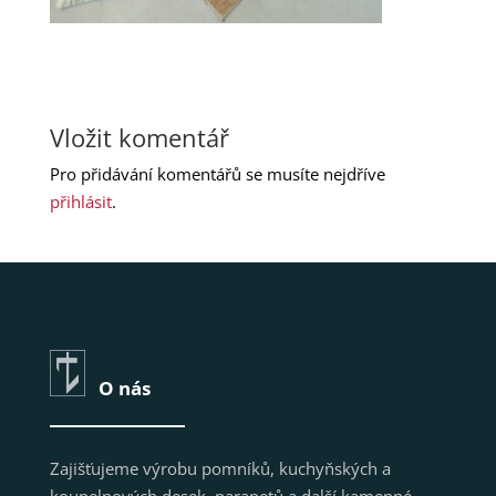
Vložit komentář
Pro přidávání komentářů se musíte nejdříve
přihlásit
.
O nás
Zajišťujeme výrobu pomníků, kuchyňských a
koupelnových desek, parapetů a další kamenné