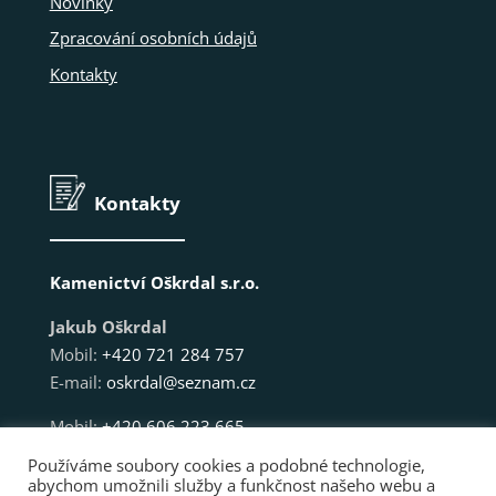
Novinky
Zpracování osobních údajů
Kontakty
Kontakty
Kamenictví Oškrdal s.r.o.
Jakub Oškrdal
Mobil:
+420 721 284 757
E-mail:
oskrdal@seznam.cz
Mobil:
+420 606 223 665
E-mail:
kamenictvitetcice.marek@seznam.cz
Používáme soubory cookies a podobné technologie,
abychom umožnili služby a funkčnost našeho webu a