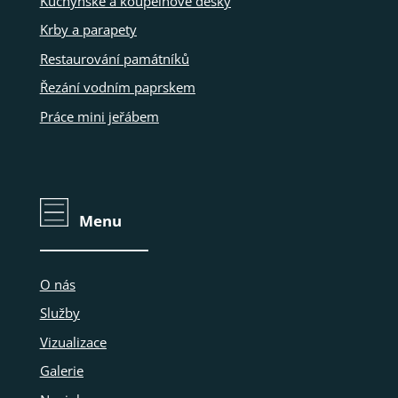
Kuchyňské a koupelnové desky
Krby a parapety
Restaurování památníků
Řezání vodním paprskem
Práce mini jeřábem
Menu
O nás
Služby
Vizualizace
Galerie